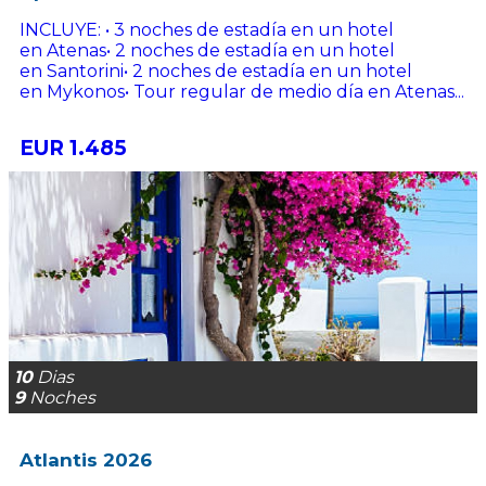
INCLUYE: • 3 noches de estadía en un hotel
en Atenas• 2 noches de estadía en un hotel
en Santorini• 2 noches de estadía en un hotel
en Mykonos• Tour regular de medio día en Atenas...
EUR 1.485
10
Dias
9
Noches
Atlantis 2026