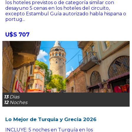
los hoteles previstos o de categoría similar con
desayuno 5 cenas en los hoteles del circuito,
excepto Estambul Guía autorizado habla hispana o
portug...
U$S 707
13
Dias
12
Noches
Lo Mejor de Turquia y Grecia 2026
INCLUYE: 5 noches en Turquía en los