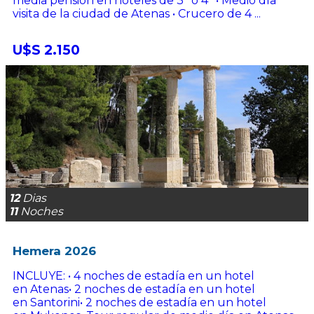
media pensión en hoteles de 3* o 4* • Medio día
visita de la ciudad de Atenas • Crucero de 4 ...
U$S 2.150
12
Dias
11
Noches
Hemera 2026
INCLUYE: • 4 noches de estadía en un hotel
en Atenas• 2 noches de estadía en un hotel
en Santorini• 2 noches de estadía en un hotel