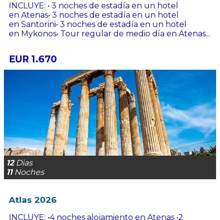
INCLUYE: • 3 noches de estadía en un hotel
en Atenas• 3 noches de estadía en un hotel
en Santorini• 3 noches de estadía en un hotel
en Mykonos• Tour regular de medio día en Atenas...
EUR 1.670
12
Dias
11
Noches
Atlas 2026
INCLUYE: •4 noches alojamiento en Atenas •2