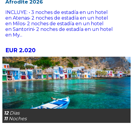
Afrodite 2026
INCLUYE: • 3 noches de estadía en un hotel
en Atenas• 2 noches de estadía en un hotel
en Milos• 2 noches de estadía en un hotel
en Santorini• 2 noches de estadía en un hotel
en My...
EUR 2.020
12
Dias
11
Noches