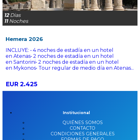
12
Dias
11
Noches
Hemera 2026
INCLUYE: • 4 noches de estadía en un hotel
en Atenas• 2 noches de estadía en un hotel
en Santorini• 2 noches de estadía en un hotel
en Mykonos• Tour regular de medio día en Atenas...
EUR 2.425
Institucional
QUIÉNES SOMOS
CONTACTO
CONDICIONES GENERALES
FORMAS DE PAGO