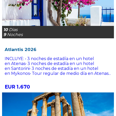
10
Dias
9
Noches
Atlantis 2026
INCLUYE: • 3 noches de estadía en un hotel
en Atenas• 3 noches de estadía en un hotel
en Santorini• 3 noches de estadía en un hotel
en Mykonos• Tour regular de medio día en Atenas...
EUR 1.670