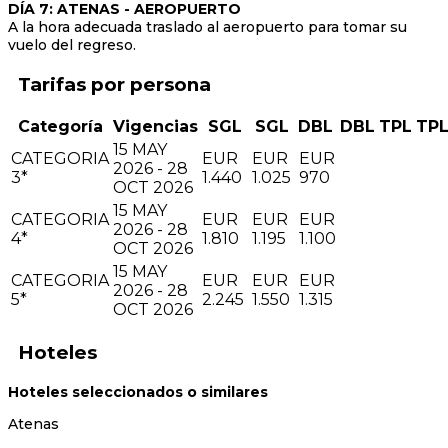
DÍA 7: ATENAS - AEROPUERTO
A la hora adecuada traslado al aeropuerto para tomar su
vuelo del regreso.
Tarifas
Categoría
Vigencias
SGL
SGL
DBL
DBL
TPL
TP
15 MAY
CATEGORIA
EUR
EUR
EUR
2026 - 28
3*
1.440
1.025
970
OCT 2026
15 MAY
CATEGORIA
EUR
EUR
EUR
2026 - 28
4*
1.810
1.195
1.100
OCT 2026
15 MAY
CATEGORIA
EUR
EUR
EUR
2026 - 28
5*
2.245
1.550
1.315
OCT 2026
Hoteles
Hoteles seleccionados o similares
Atenas