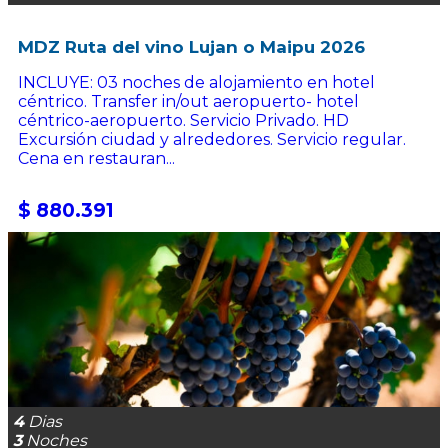
MDZ Ruta del vino Lujan o Maipu 2026
INCLUYE: 03 noches de alojamiento en hotel
céntrico. Transfer in/out aeropuerto- hotel
céntrico-aeropuerto. Servicio Privado. HD
Excursión ciudad y alrededores. Servicio regular.
Cena en restauran...
$ 880.391
4
Dias
3
Noches