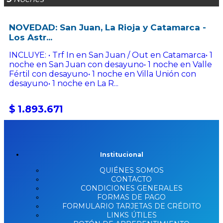
NOVEDAD: San Juan, La Rioja y Catamarca -
Los Astr...
INCLUYE: • Trf In en San Juan / Out en Catamarca• 1
noche en San Juan con desayuno• 1 noche en Valle
Fértil con desayuno• 1 noche en Villa Unión con
desayuno• 1 noche en La R...
$ 1.893.671
Institucional
QUIÉNES SOMOS
CONTACTO
CONDICIONES GENERALES
FORMAS DE PAGO
FORMULARIO TARJETAS DE CRÉDITO
LINKS ÚTILES