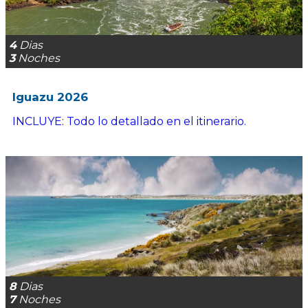
4
Dias
3
Noches
Iguazu 2026
INCLUYE: Todo lo detallado en el itinerario.
8
Dias
7
Noches