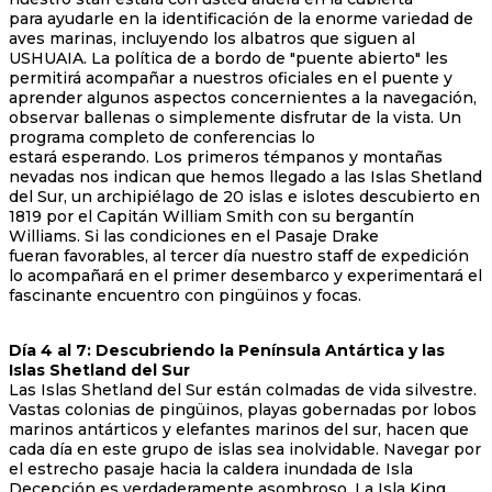
para ayudarle en la identificación de la enorme variedad de
aves marinas, incluyendo los albatros que siguen al
USHUAIA. La política de a bordo de "puente abierto" les
permitirá acompañar a nuestros oficiales en el puente y
aprender algunos aspectos concernientes a la navegación,
observar ballenas o simplemente disfrutar de la vista. Un
programa completo de conferencias lo
estará esperando. Los primeros témpanos y montañas
nevadas nos indican que hemos llegado a las Islas Shetland
del Sur, un archipiélago de 20 islas e islotes descubierto en
1819 por el Capitán William Smith con su bergantín
Williams. Si las condiciones en el Pasaje Drake
fueran favorables, al tercer día nuestro staff de expedición
lo acompañará en el primer desembarco y experimentará el
fascinante encuentro con pingüinos y focas.
Día 4 al 7: Descubriendo la Península Antártica y las
Islas Shetland del Sur
Las Islas Shetland del Sur están colmadas de vida silvestre.
Vastas colonias de pingüinos, playas gobernadas por lobos
marinos antárticos y elefantes marinos del sur, hacen que
cada día en este grupo de islas sea inolvidable. Navegar por
el estrecho pasaje hacia la caldera inundada de Isla
Decepción es verdaderamente asombroso. La Isla King