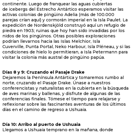
continente. Luego de franquear las aguas cubiertas
de icebergs del Estrecho Antártico esperamos visitar las
activas colonias de pingüino Adelia (más de 100.000
parejas crían aquí) y cormorán imperial en la Isla Paulet. La
expedición de Nordenskjöld construyó aquí un refugio de
piedra en 1903; ruinas que hoy han sido invadidas por los
nidos de los pingüinos. Otras posibles exploraciones
podrían llevarnos hacia las Islas Melchior, Isla
Cuverville, Punta Portal, Neko Harbour, Isla Pléneau, y si las
condiciones de hielo lo permitieran, a Isla Petermann para
visitar la colonia más austral de pingüino papúa.
Días 8 y 9: Cruzando el Pasaje Drake
Dejaremos la Península Antártica y tomaremos rumbo al
norte, cruzando el Pasaje Drake. Únase a nuestros
conferencistas y naturalistas en la cubierta en la búsqueda
de aves marinas y ballenas, y disfrute de algunas de las
conferencias finales. Tómese el tiempo para relajarse y
reflexionar sobre las fascinantes aventuras de los últimos
días en el camino de regreso a Ushuaia.
Día 10: Arribo al puerto de Ushuaia
Llegamos a Ushuaia temprano en la mañana, donde