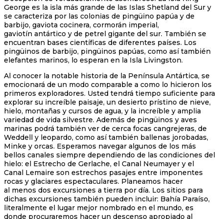
George es la isla más grande de las Islas Shetland del Sur y
se caracteriza por las colonias de pingüino papúa y de
barbijo, gaviota cocinera, cormorán imperial,
gaviotín antártico y de petrel gigante del sur. También se
encuentran bases científicas de diferentes países. Los
pingüinos de barbijo, pingüinos papúas, como así también
elefantes marinos, lo esperan en la Isla Livingston.
Al conocer la notable historia de la Península Antártica, se
emocionará de un modo comparable a como lo hicieron los
primeros exploradores. Usted tendrá tiempo suficiente para
explorar su increíble paisaje, un desierto prístino de nieve,
hielo, montañas y cursos de agua, y la increíble y amplia
variedad de vida silvestre. Además de pingüinos y aves
marinas podrá también ver de cerca focas cangrejeras, de
Weddell y leopardo, como así también ballenas jorobadas,
Minke y orcas. Esperamos navegar algunos de los más
bellos canales siempre dependiendo de las condiciones del
hielo: el Estrecho de Gerlache, el Canal Neumayer y el
Canal Lemaire son estrechos pasajes entre imponentes
rocas y glaciares espectaculares. Planeamos hacer
al menos dos excursiones a tierra por día. Los sitios para
dichas excursiones también pueden incluir: Bahía Paraíso,
literalmente el lugar mejor nombrado en el mundo, es
donde procuraremos hacer un descenso apropiado al