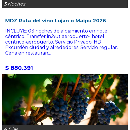
3
Noches
MDZ Ruta del vino Lujan o Maipu 2026
INCLUYE: 03 noches de alojamiento en hotel
céntrico. Transfer in/out aeropuerto- hotel
céntrico-aeropuerto. Servicio Privado. HD
Excursión ciudad y alrededores. Servicio regular.
Cena en restauran...
$ 880.391
4
Dias