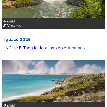
4
Dias
3
Noches
Iguazu 2026
INCLUYE: Todo lo detallado en el itinerario.
8
Dias