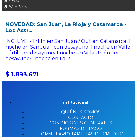
6
Dias
5
Noches
NOVEDAD: San Juan, La Rioja y Catamarca -
Los Astr...
INCLUYE: • Trf In en San Juan / Out en Catamarca• 1
noche en San Juan con desayuno• 1 noche en Valle
Fértil con desayuno• 1 noche en Villa Unión con
desayuno• 1 noche en La R...
$ 1.893.671
Institucional
QUIÉNES SOMOS
CONTACTO
CONDICIONES GENERALES
FORMAS DE PAGO
FORMULARIO TARJETAS DE CRÉDITO