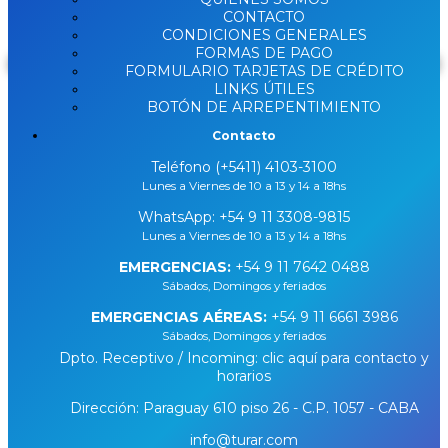
DISPONIBLE
CONTACTO
CONDICIONES GENERALES
FORMAS DE PAGO
Buscar
FORMULARIO TARJETAS DE CRÉDITO
LINKS ÚTILES
BOTÓN DE ARREPENTIMIENTO
Contacto
Teléfono (+5411) 4103-3100
Lunes a Viernes de 10 a 13 y 14 a 18hs
WhatsApp:
+54 9 11 3308-9815
Lunes a Viernes de 10 a 13 y 14 a 18hs
EMERGENCIAS:
+54 9 11 7642 0488
Sábados, Domingos y feriados
EMERGENCIAS AÉREAS:
+54 9 11 6661 3986
Sábados, Domingos y feriados
Dpto. Receptivo / Incoming: clic aquí para contacto y
horarios
Dirección: Paraguay 610 piso 26 - C.P. 1057 - CABA
info@turar.com