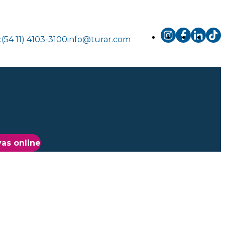
.:(54 11) 4103-3100
info@turar.com
as online