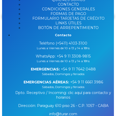
DISPONIBLE
CONTACTO
CONDICIONES GENERALES
FORMAS DE PAGO
Buscar
FORMULARIO TARJETAS DE CRÉDITO
LINKS ÚTILES
BOTÓN DE ARREPENTIMIENTO
Contacto
Teléfono (+5411) 4103-3100
Lunes a Viernes de 10 a 13 y 14 a 18hs
WhatsApp:
+54 9 11 3308-9815
Lunes a Viernes de 10 a 13 y 14 a 18hs
EMERGENCIAS:
+54 9 11 7642 0488
Sábados, Domingos y feriados
EMERGENCIAS AÉREAS:
+54 9 11 6661 3986
Sábados, Domingos y feriados
Dpto. Receptivo / Incoming: clic aquí para contacto y
horarios
Dirección: Paraguay 610 piso 26 - C.P. 1057 - CABA
info@turar.com