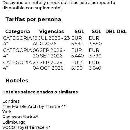
Desayuno en hotel y check out (traslado a aeropuerto
disponible con suplemento).
Tarifas
Categoría
Vigencias
SGL
SGL
DBL
DBL
CATEGORIA
19 JUL 2026 - 23
EUR
EUR
4*
AUG 2026
5.590
3.890
CATEGORIA
06 SEP 2026 -
EUR
EUR
4*
20 SEP 2026
5.440
3.790
CATEGORIA
27 SEP 2026 -
EUR
EUR
4*
04 OCT 2026
5.190
3.640
Hoteles
Hoteles seleccionados o similares
Londres
The Marble Arch by Thistle 4*
York
Radisson York 4*
Edimburgo
VOCO Royal Terrace 4*