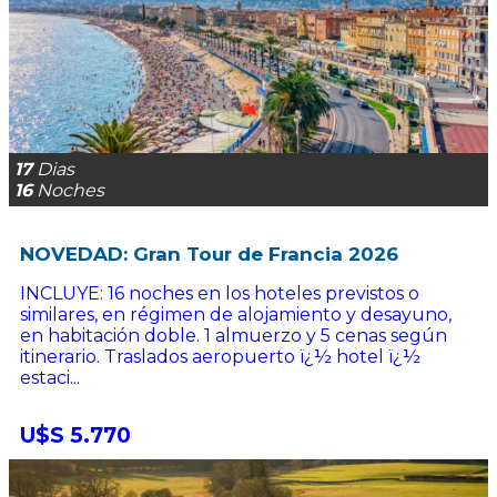
17
Dias
16
Noches
NOVEDAD: Gran Tour de Francia 2026
INCLUYE: 16 noches en los hoteles previstos o
similares, en régimen de alojamiento y desayuno,
en habitación doble. 1 almuerzo y 5 cenas según
itinerario. Traslados aeropuerto ï¿½ hotel ï¿½
estaci...
U$S 5.770