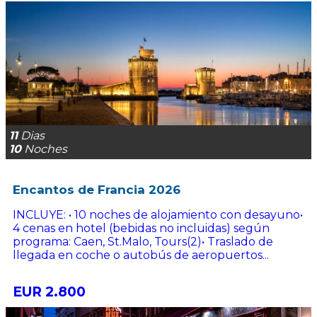
11
Dias
10
Noches
Encantos de Francia 2026
INCLUYE: • 10 noches de alojamiento con desayuno•
4 cenas en hotel (bebidas no incluidas) según
programa: Caen, St.Malo, Tours(2)• Traslado de
llegada en coche o autobús de aeropuertos...
EUR 2.800