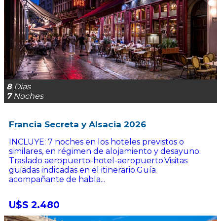
8
Dias
7
Noches
Francia Secreta y Alsacia 2026
INCLUYE: 7 noches en los hoteles previstos o
similares, en régimen de alojamiento y desayuno.
Traslado aeropuerto-hotel-aeropuerto.Visitas
guiadas indicadas en el itinerario.Guía
acompañante de habla...
U$S 2.480