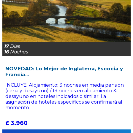
17
Dias
16
Noches
NOVEDAD: Lo Mejor de Inglaterra, Escocia y
Francia...
INCLUYE: Alojamiento: 3 noches en media pensión
(cena y desayuno) / 13 noches en alojamiento &
desayuno en hoteles indicados o similar. La
asignación de hoteles específicos se confirmará al
momento...
£ 3.960