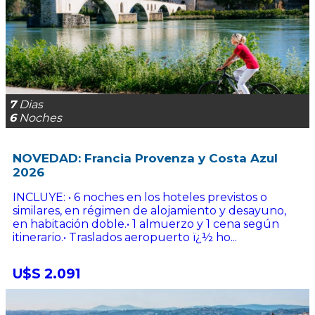
7
Dias
6
Noches
NOVEDAD: Francia Provenza y Costa Azul
2026
INCLUYE: • 6 noches en los hoteles previstos o
similares, en régimen de alojamiento y desayuno,
en habitación doble.• 1 almuerzo y 1 cena según
itinerario.• Traslados aeropuerto ï¿½ ho...
U$S 2.091