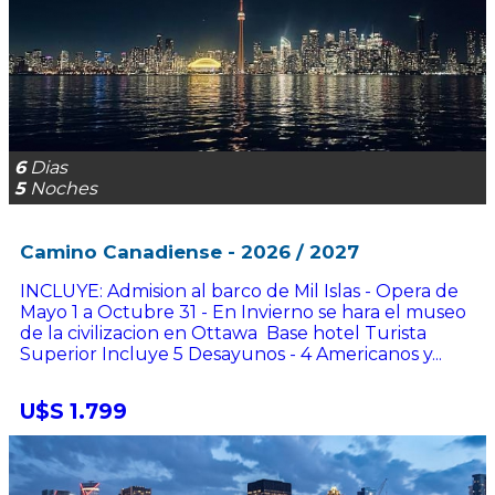
6
Dias
5
Noches
Camino Canadiense - 2026 / 2027
INCLUYE: Admision al barco de Mil Islas - Opera de
Mayo 1 a Octubre 31 - En Invierno se hara el museo
de la civilizacion en Ottawa Base hotel Turista
Superior Incluye 5 Desayunos - 4 Americanos y...
U$S 1.799