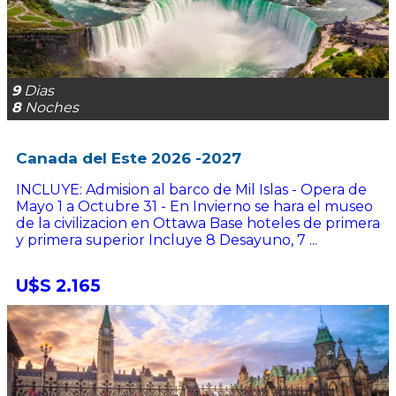
9
Dias
8
Noches
Canada del Este 2026 -2027
INCLUYE: Admision al barco de Mil Islas - Opera de
Mayo 1 a Octubre 31 - En Invierno se hara el museo
de la civilizacion en Ottawa Base hoteles de primera
y primera superior Incluye 8 Desayuno, 7 ...
U$S 2.165