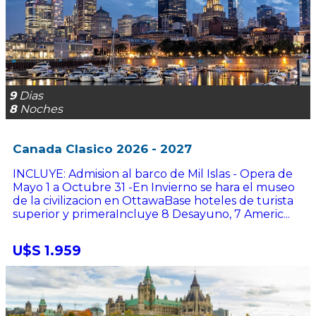
9
Dias
8
Noches
Canada Clasico 2026 - 2027
INCLUYE: Admision al barco de Mil Islas - Opera de
Mayo 1 a Octubre 31 -En Invierno se hara el museo
de la civilizacion en OttawaBase hoteles de turista
superior y primeraIncluye 8 Desayuno, 7 Americ...
U$S 1.959