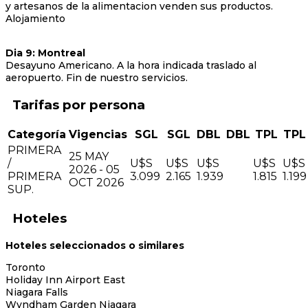
y artesanos de la alimentacion venden sus productos.
Alojamiento
Dia 9: Montreal
Desayuno Americano. A la hora indicada traslado al
aeropuerto. Fin de nuestro servicios.
Tarifas
Categoría
Vigencias
SGL
SGL
DBL
DBL
TPL
TPL
PRIMERA
25 MAY
/
U$S
U$S
U$S
U$S
U$S
2026 - 05
PRIMERA
3.099
2.165
1.939
1.815
1.199
OCT 2026
SUP.
Hoteles
Hoteles seleccionados o similares
Toronto
Holiday Inn Airport East
Niagara Falls
Wyndham Garden Niagara