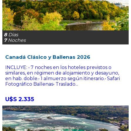
8
Dias
7
Noches
Canadá Clásico y Ballenas 2026
INCLUYE: • 7 noches en los hoteles previstos o
similares, en régimen de alojamiento y desayuno,
en hab. doble.• 1 almuerzo según itinerario.• Safari
Fotográfico Ballenas• Traslado...
U$S 2.335