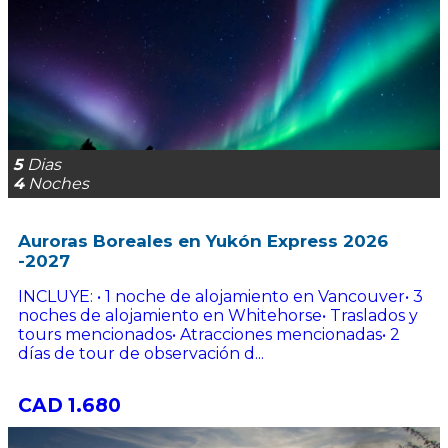
5
Dias
4
Noches
Auroras Boreales en Yukón Express 2026
-2027
INCLUYE: • 1 noche de alojamiento en Vancouver• 3
noches de alojamiento en Whitehorse• Traslados y
tours mencionados• Atracciones mencionadas• 2
días de tour de observación d...
CAD 1.680