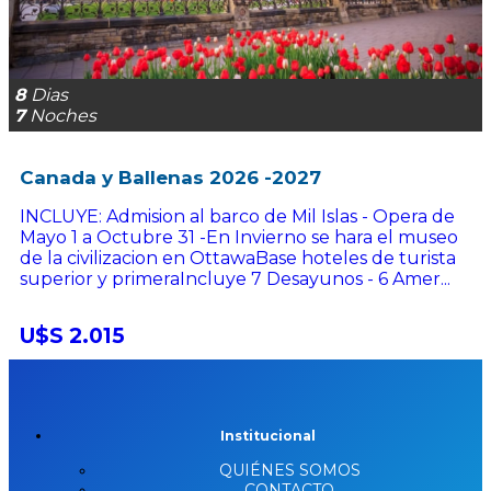
8
Dias
7
Noches
Canada y Ballenas 2026 -2027
INCLUYE: Admision al barco de Mil Islas - Opera de
Mayo 1 a Octubre 31 -En Invierno se hara el museo
de la civilizacion en OttawaBase hoteles de turista
superior y primeraIncluye 7 Desayunos - 6 Amer...
U$S 2.015
Institucional
QUIÉNES SOMOS
CONTACTO