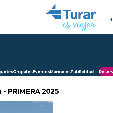
Tel
quetes
Grupales
Eventos
Manuales
Publicidad
Reserv
ch - PRIMERA 2025