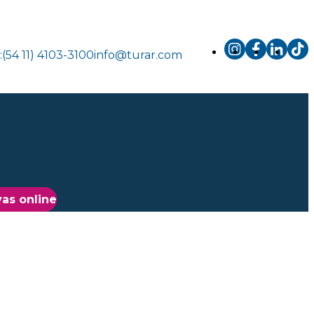
.:(54 11) 4103-3100
info@turar.com
as online