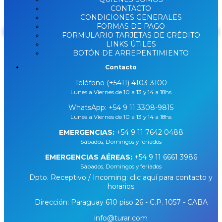
DISPONIBLE
CONTACTO
CONDICIONES GENERALES
FORMAS DE PAGO
Buscar
FORMULARIO TARJETAS DE CRÉDITO
LINKS ÚTILES
BOTÓN DE ARREPENTIMIENTO
Contacto
Teléfono (+5411) 4103-3100
Lunes a Viernes de 10 a 13 y 14 a 18hs
WhatsApp:
+54 9 11 3308-9815
Lunes a Viernes de 10 a 13 y 14 a 18hs
EMERGENCIAS:
+54 9 11 7642 0488
Sábados, Domingos y feriados
EMERGENCIAS AÉREAS:
+54 9 11 6661 3986
Sábados, Domingos y feriados
Dpto. Receptivo / Incoming: clic aquí para contacto y
horarios
Dirección: Paraguay 610 piso 26 - C.P. 1057 - CABA
info@turar.com