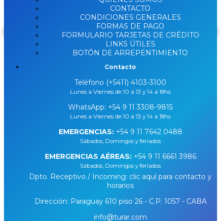
DISPONIBLE
CONTACTO
CONDICIONES GENERALES
FORMAS DE PAGO
Buscar
FORMULARIO TARJETAS DE CRÉDITO
LINKS ÚTILES
BOTÓN DE ARREPENTIMIENTO
Contacto
Teléfono (+5411) 4103-3100
Lunes a Viernes de 10 a 13 y 14 a 18hs
WhatsApp:
+54 9 11 3308-9815
Lunes a Viernes de 10 a 13 y 14 a 18hs
EMERGENCIAS:
+54 9 11 7642 0488
Sábados, Domingos y feriados
EMERGENCIAS AÉREAS:
+54 9 11 6661 3986
Sábados, Domingos y feriados
Dpto. Receptivo / Incoming: clic aquí para contacto y
horarios
Dirección: Paraguay 610 piso 26 - C.P. 1057 - CABA
info@turar.com