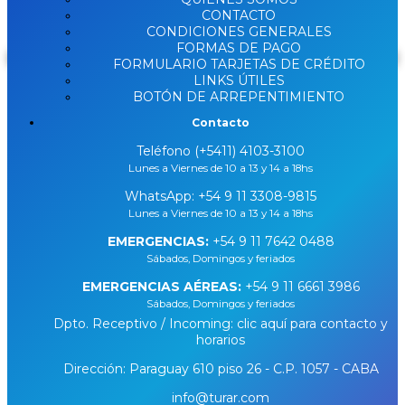
DISPONIBLE
CONTACTO
CONDICIONES GENERALES
FORMAS DE PAGO
Buscar
FORMULARIO TARJETAS DE CRÉDITO
LINKS ÚTILES
BOTÓN DE ARREPENTIMIENTO
Contacto
Teléfono (+5411) 4103-3100
Lunes a Viernes de 10 a 13 y 14 a 18hs
WhatsApp:
+54 9 11 3308-9815
Lunes a Viernes de 10 a 13 y 14 a 18hs
EMERGENCIAS:
+54 9 11 7642 0488
Sábados, Domingos y feriados
EMERGENCIAS AÉREAS:
+54 9 11 6661 3986
Sábados, Domingos y feriados
Dpto. Receptivo / Incoming: clic aquí para contacto y
horarios
Dirección: Paraguay 610 piso 26 - C.P. 1057 - CABA
info@turar.com