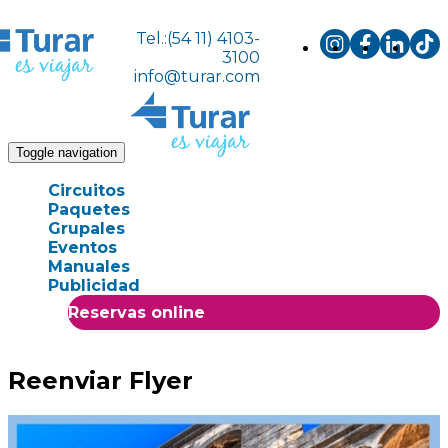
Tel.:(54 11) 4103-
3100
info@turar.com
Toggle navigation
Circuitos
Paquetes
Grupales
Eventos
Manuales
Publicidad
Reservas online
Reenviar Flyer