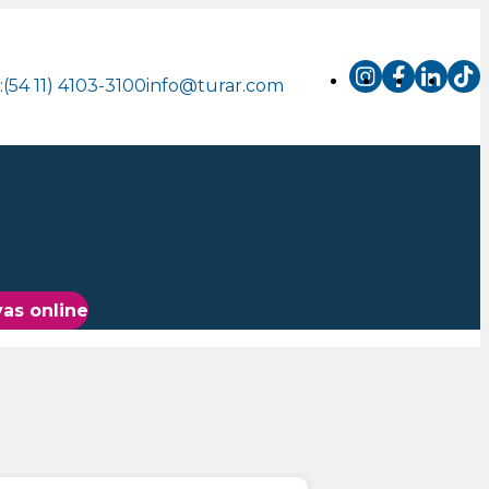
.:(54 11) 4103-3100
info@turar.com
as online