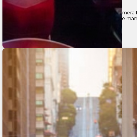
INCLUYE: Base hoteles de turista superior y primera
Park Incluye Admision al Grand Canyon Incluye manejo
U$S 2.525
Ver más