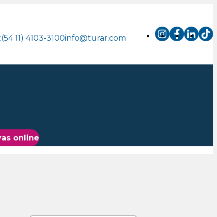
.:(54 11) 4103-3100
info@turar.com
as online