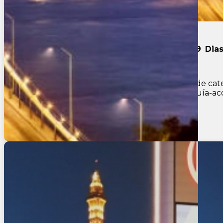
Oeste Magico con Los Angeles 2026
9
Dia
INCLUYE: • 8 noches de hospedaje en hoteles de categ
dependiendo del número de participantes;• Guía-aco
U$S 2.399
Ver más