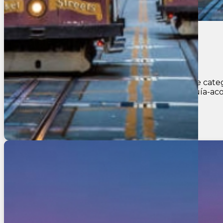
Oeste Magico 2026
7
Dias
6
Noches
INCLUYE: 6 noches de hospedaje en hoteles de catego
dependiendo del número de participantes; Guía-acomp
U$S 1.929
Ver más